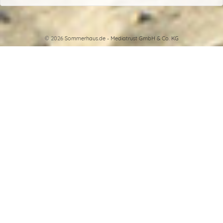
© 2026
Sommerhaus.de - Mediatrust GmbH & Co. KG