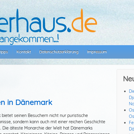
tipps
Kontakt
Datenschutzerklärung
Impressum
Neu
Di
Dj
en in Dänemark
No
Os
bietet seinen Besuchern nicht nur puristische
Os
bnisse, sondern kann auch mit einer reichen Geschichte
Fe
. Die älteste Monarchie der Welt hat Dänemarks
Dä