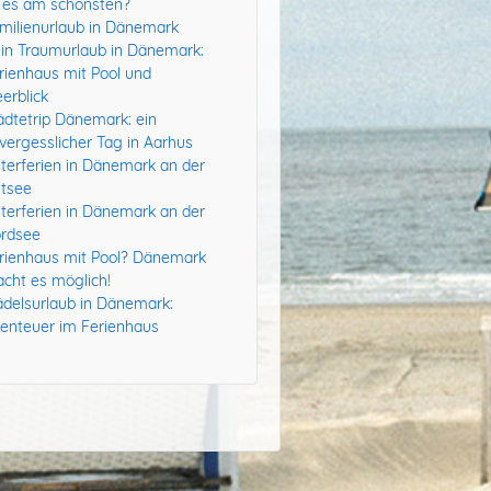
t es am schönsten?
milienurlaub in Dänemark
in Traumurlaub in Dänemark:
rienhaus mit Pool und
erblick
ädtetrip Dänemark: ein
vergesslicher Tag in Aarhus
terferien in Dänemark an der
tsee
terferien in Dänemark an der
rdsee
rienhaus mit Pool? Dänemark
cht es möglich!
delsurlaub in Dänemark:
enteuer im Ferienhaus