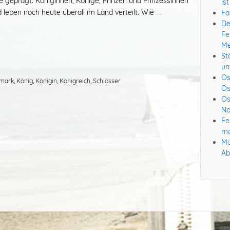
e geprägt. Königinnen, Könige, Prinzen und Prinzessinnen
is
…
 leben noch heute überall im Land verteilt. Wie
Fa
De
Fe
Me
St
un
Os
mark
,
König
,
Königin
,
Königreich
,
Schlösser
Os
Os
No
Fe
ma
Mä
Ab