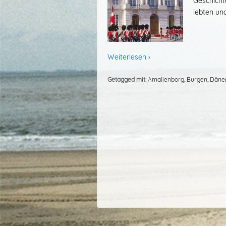
Geschicht
lebten und
Weiterlesen ›
Getagged mit:
Amalienborg
,
Burgen
,
Däne