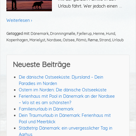
…
Urlaub fährt. Wer jedoch einen
Weiterlesen ›
Getagged mit:
Dänemark
,
Dronningmølle
,
Fjellerup
,
Henne
,
Hund
,
Kopenhagen
,
Marielyst
,
Nordsee
,
Ostsee
,
Römö
,
Rømø
,
Strand
,
Urlaub
Neueste Beiträge
Die dänische Ostseeküste: Djursland – Dein
Paradies im Norden
Ostern im Norden: Die dänische Ostseeküste
Ferienhaus mit Pool in Dänemark an der Nordsee
– Wo ist es am schönsten?
Familienurlaub in Dänemark
Dein Traumurlaub in Dänemark: Ferienhaus mit
Pool und Meerblick
Städtetrip Dänemark: ein unvergesslicher Tag in
Aarhus